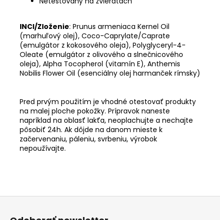
Netestovaný na zvieratách
INCI/Zloženie
: Prunus armeniaca Kernel Oil
(marhuľový olej), Coco-Caprylate/Caprate
(emulgátor z kokosového oleja), Polyglyceryl-4-
Oleate (emulgátor z olivového a slnečnicového
oleja), Alpha Tocopherol (vitamín E), Anthemis
Nobilis Flower Oil (esenciálny olej harmanček rímsky)
Pred prvým použitím je vhodné otestovať produkty
na malej ploche pokožky. Prípravok naneste
napríklad na oblasť lakťa, neoplachujte a nechajte
pôsobiť 24h. Ak dôjde na danom mieste k
začervenaniu, páleniu, svrbeniu, výrobok
nepoužívajte.
Z
á