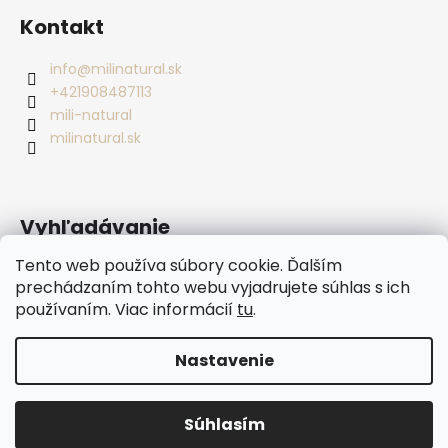
Kontakt
info
@
milinatural.sk
+421908487113
mili-natural
milinatural.sk
Vyhľadávanie
Tento web používa súbory cookie. Ďalším
prechádzaním tohto webu vyjadrujete súhlas s ich
HĽADAŤ
používaním. Viac informácií
tu
.
Nastavenie
Vytvoril Shoptet
Copyright 2026
Mili Natural
. Všetky práva vyhradené.
Súhlasím
Upraviť nastavenie cookies