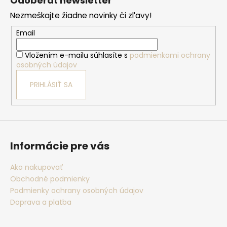
Odoberať newsletter
p
Nezmeškajte žiadne novinky či zľavy!
ä
t
Email
i
Vložením e-mailu súhlasíte s
podmienkami ochrany
e
osobných údajov
PRIHLÁSIŤ SA
Informácie pre vás
Ako nakupovať
Obchodné podmienky
Podmienky ochrany osobných údajov
Doprava a platba