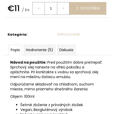
č
€11
a
DO KOŠÍKA
/ ks
m
Jednotková
e
cena:
TUHÝ
Kategória
:
SPRCHOVANIE
DEODORANT
MÄTA
A
CITRÓN,
Popis
Hodnotenie (5)
Diskusia
MIKROSTRIEBRO
€12,50
Návod na použitie:
Pred použitím dobre pretrepať.
Sprchový olej naneste na vlhkú pokožku a
opláchnite. Pri konktakte s vodou sa sprchový olej
mení na mliečnu čistiacu emulziu.
Odporúčame skladovať na chladnom, suchom
mieste, mimo priameho slnečného žiarenia.
Objem: 100ml
Šetrné zloženie z prírodných zložiek
Vegan, Bezgluténový výrobok