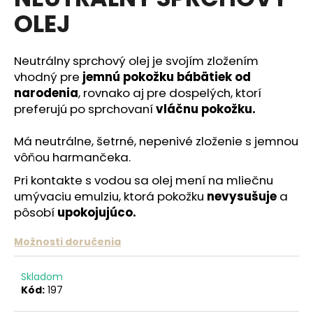
je
á
OLEJ
5,0
z
j
5
s
hviezdičiek.
Neutrálny sprchový olej je svojím zložením
ť
vhodný pre
jemnú pokožku bábätiek od
?
narodenia
, rovnako aj pre dospelých, ktorí
preferujú po sprchovaní
vláčnu pokožku.
Má neutrálne, šetrné, nepenivé zloženie s jemnou
vôňou harmančeka.
HĽADAŤ
Pri kontakte s vodou sa olej mení na mliečnu
umývaciu emulziu, ktorá pokožku
nevysušuje
a
pôsobí
upokojujúco.
O
d
Možnosti doručenia
p
o
Skladom
r
Kód:
197
ú