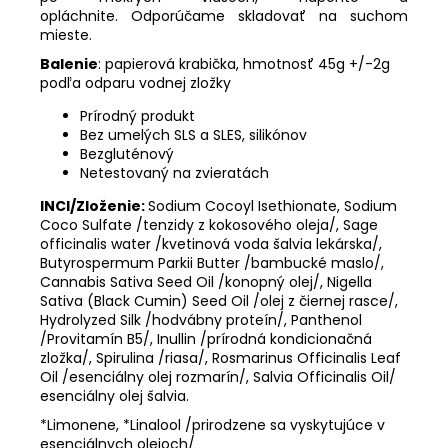
opláchnite. Odporúčame skladovať na suchom
mieste.
Balenie
: papierová krabička, hmotnosť 45g +/-2g
podľa odparu vodnej zložky
Prírodný produkt
Bez umelých SLS a SLES, silikónov
Bezgluténový
Netestovaný na zvieratách
INCI/Zloženie:
Sodium Cocoyl Isethionate, Sodium
Coco Sulfate /tenzidy z kokosového oleja/, Sage
officinalis water /kvetinová voda šalvia lekárska/,
Butyrospermum Parkii Butter /bambucké maslo/,
Cannabis Sativa Seed Oil /konopný olej/, Nigella
Sativa (Black Cumin) Seed Oil /olej z čiernej rasce/,
Hydrolyzed Silk /hodvábny proteín/, Panthenol
/Provitamín B5/, Inullin /prírodná kondicionačná
zložka/, Spirulina /riasa/, Rosmarinus Officinalis Leaf
Oil /esenciálny olej rozmarín/, Salvia Officinalis Oil/
esenciálny olej šalvia.
*Limonene, *Linalool /prirodzene sa vyskytujúce v
esenciálnych olejoch/