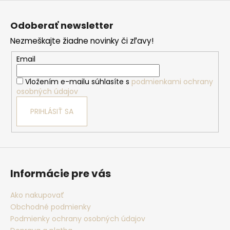
Z
á
Odoberať newsletter
p
Nezmeškajte žiadne novinky či zľavy!
ä
t
Email
i
Vložením e-mailu súhlasíte s
podmienkami ochrany
e
osobných údajov
PRIHLÁSIŤ SA
Informácie pre vás
Ako nakupovať
Obchodné podmienky
Podmienky ochrany osobných údajov