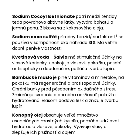
Sodium Cocoyl Isethionate
patrí medzi tenzidy
teda povrchovo aktívne látky, vytvára bohatú a
jemnú penu. Získava sa z kokosového oleja.
Sodium coco sulfát
prírodný tenzid/ surfaktant/ sa
používa v šampónoch ako náhrada SLS. Má veľmi
dobré penivé vlastnosti.
Kvetinová voda
-
Šalvia
má stimulačné účinky na
vlasové korienky, upokojuje vlasovú pokožku, posobí
antisepticky a deodoračne, potláča tvorbu lupín.
Bambucké maslo
je plné vitamínov a minerálov, na
pokožku má regeneračné a protizápalové účinky.
Chráni bunky pred pôsobením oxidačného stresu.
Zmierňuje svrbenie a pomáha udržiavať pokožku
hydratovanú. Vlasom dodáva lesk a znižuje tvorbu
lupín.
Konopný olej
obsahuje veľké množstvo
esenciánych mastných kyselín, pomáha udržiavať
hydratáciu vlasovej pokožky. Vyživuje vlasy a
zlepšuje ich pružnosť a objem.