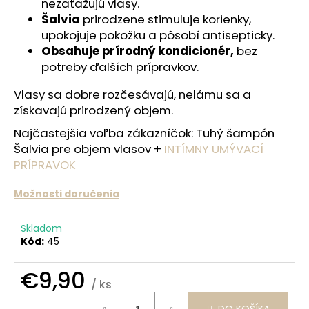
č
nezaťažujú vlasy.
a
Šalvia
prirodzene
stimuluje korienky,
m
upokojuje pokožku a pôsobí antisepticky.
e
Obsahuje prírodný kondicionér,
bez
potreby ďalších prípravkov.
UMÝVACÍ
Vlasy sa dobre rozčesávajú, nelámu sa a
PLEŤOVÝ
získavajú prirodzený objem.
PRÍPRAVOK
SO
Najčastejšia voľba zákazníčok: Tuhý šampón
STRIEBROM
LEVANDUĽA
Šalvia pre objem vlasov +
INTÍMNY UMÝVACÍ
PRÍPRAVOK
€10,50
Možnosti doručenia
Skladom
Kód:
45
€9,90
/ ks
Jednotková
DO KOŠÍKA