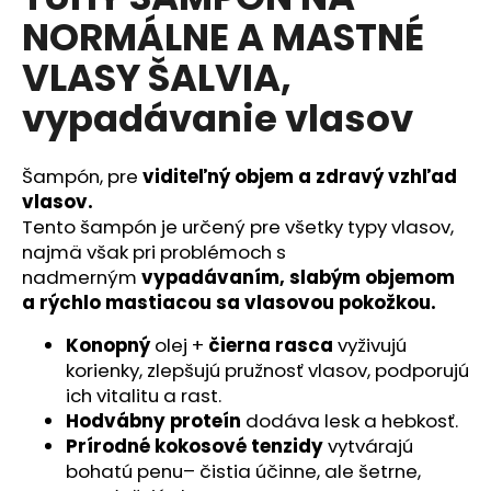
je
á
NORMÁLNE A MASTNÉ
5,0
z
j
VLASY ŠALVIA,
5
s
hviezdičiek.
vypadávanie vlasov
ť
?
Šampón, pre
viditeľný objem a zdravý vzhľad
vlasov.
Tento šampón je určený pre všetky typy vlasov,
najmä však pri problémoch s
HĽADAŤ
nadmerným
vypadávaním, slabým objemom
a rýchlo mastiacou sa vlasovou pokožkou.
Konopný
olej +
čierna rasca
vyživujú
O
korienky, zlepšujú pružnosť vlasov, podporujú
d
p
ich vitalitu a rast.
o
Hodvábny proteín
dodáva lesk a hebkosť.
r
Prírodné kokosové tenzidy
vytvárajú
ú
bohatú penu– čistia účinne, ale šetrne,