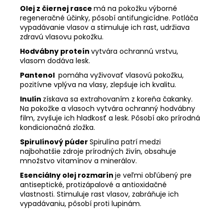
Olej z čiernej rasce
má na pokožku výborné
regeneračné účinky, pôsobí antifungicídne. Potláča
vypadávanie vlasov a stimuluje ich rast, udržiava
zdravú vlasovu pokožku.
Hodvábny proteín
vytvára ochrannú vrstvu,
vlasom dodáva lesk.
Pantenol
pomáha vyživovať vlasovú pokožku,
pozitívne vplýva na vlasy, zlepšuje ich kvalitu.
Inulín
získava sa extrahovaním z koreňa čakanky.
Na pokožke a vlasoch vytvára ochranný hodvábny
film, zvyšuje ich hladkosť a lesk.
Pôsobí ako prírodná
kondicionačná zložka.
Spirulínový púder
Spirulína patrí medzi
najbohatšie zdroje prírodných živín, obsahuje
množstvo vitamínov a minerálov.
Esenciálny olej rozmarín
je veľmi obľúbený pre
antiseptické, protizápalové a antioxidačné
vlastnosti. Stimuluje rast vlasov, zabráňuje ich
vypadávaniu, pôsobí proti lupinám.