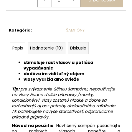
cena:
Kategória
:
ŠAMPÓNY
Popis
Hodnotenie (10)
Diskusia
stimuluje rast vlasov a
potláča
vypadávanie
dodáva im viditeľný objem
vlasy vydržia dlho svieže
Tip:
pre zvýraznenie účinku šampónu, nepoužívajte
na vlasy žiadne ďalšie prípravky /masky,
kondicionéry/ Vlasy zostanú hladké a dobre sa
rozčesávajú aj bez potreby dodatočného zaťaženia.
Ak potrebujete navyše starostlivosť, odprorúčame
prírodné prípravky.
Návod na použitie
: Navhčený šampón pošúchajte
po mokrých vlasoch, napeňte a