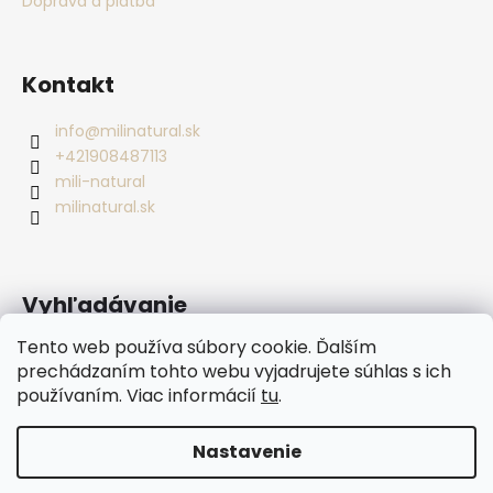
Doprava a platba
Kontakt
info
@
milinatural.sk
+421908487113
mili-natural
milinatural.sk
Vyhľadávanie
Tento web používa súbory cookie. Ďalším
prechádzaním tohto webu vyjadrujete súhlas s ich
HĽADAŤ
používaním. Viac informácií
tu
.
Nastavenie
Vytvoril Shoptet