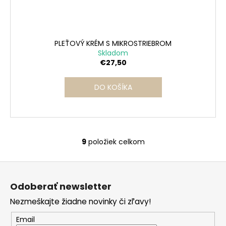
PLEŤOVÝ KRÉM S MIKROSTRIEBROM
Skladom
€27,50
DO KOŠÍKA
9
položiek celkom
O
v
Z
l
á
á
Odoberať newsletter
d
p
a
Nezmeškajte žiadne novinky či zľavy!
ä
c
t
Email
i