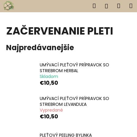
K
Prejsť
Hľadať
Náku
M
Prihlásen
na
o
obsah
Späť
Späť
košík
š
í
ZAČERVENANIE PLETI
Č
k
o
Najpredávanejšie
p
o
t
UMÝVACÍ PLEŤOVÝ PRÍPRAVOK SO
STRIEBROM HERBAL
r
Skladom
e
€10,50
b
u
UMÝVACÍ PLEŤOVÝ PRÍPRAVOK SO
j
STRIEBROM LEVANDUĽA
Vypredané
e
€10,50
t
e
n
PLEŤOVÝ PEELING BYLINKA